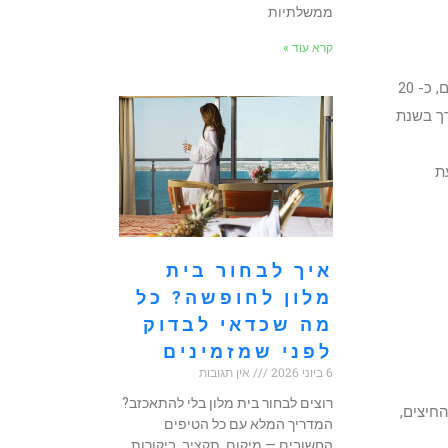
ממשלתיות
קרא עוד »
אתר אינטרנט נגיש הוא אתר המאפשר לאנשים עם מוגבלות ולאנשים מבוגרים לגלוש באותה רמה של יעילות והנאה ככל הגולשים, כ- 20
רך בשנת
ת
איך לבחור בית
מלון לחופשה? כל
מה שכדאי לבדוק
לפני שמזמינים
6 ביוני 2026
אין תגובות
רוצים לבחור בית מלון בלי להתאכזב?
חיצים,
המדריך המלא עם כל הטיפים
החשובים — מיקום, תקציב, ביקורות