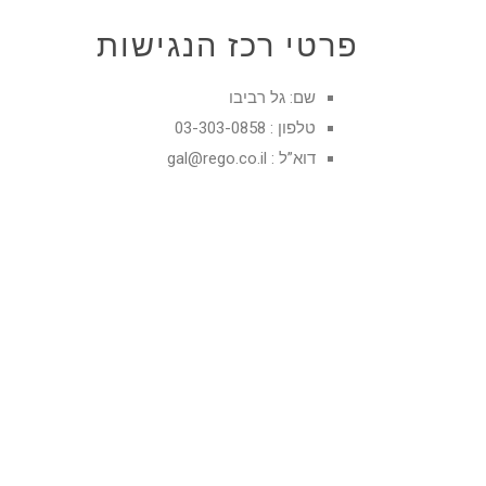
פרטי רכז הנגישות
שם: גל רביבו
טלפון : 03-303-0858
דוא”ל :
gal@rego.co.il