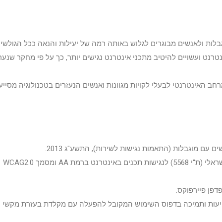
אינטרנט ועשויים להיטיב מתכני אינטרנט נגישים יותר, כך על פי מחקר שנע
מרחב האינטרנטי לבעלי לקויות מגוונות ואנשים הנעזרים בטכנולוגיה מסייע
ם עם מוגבלות (התאמות נגישות לשירות), התשע"ג 2013.
התאמות הנגישות בוצעו עפ"י המלצות התקן הישראלי (ת"י 5568) לנגישות תכנים באינטרנט ברמת AA ומסמך WCAG2.0
דפן פיירפוקס.
יעות ותמיכה בדפוס השימוש המקובל להפעלה עם מקלדת בעזרת מקשי ה