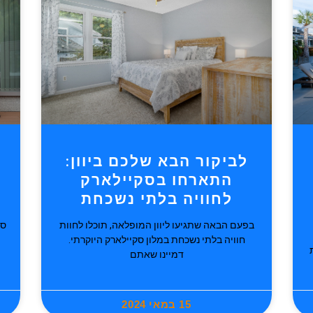
לביקור הבא שלכם ביוון:
התארחו בסקיילארק
לחוויה בלתי נשכחת
בפעם הבאה שתגיעו ליוון המופלאה, תוכלו לחוות
סו
חוויה בלתי נשכחת במלון סקיילארק היוקרתי.
דמיינו שאתם
15 במאי 2024