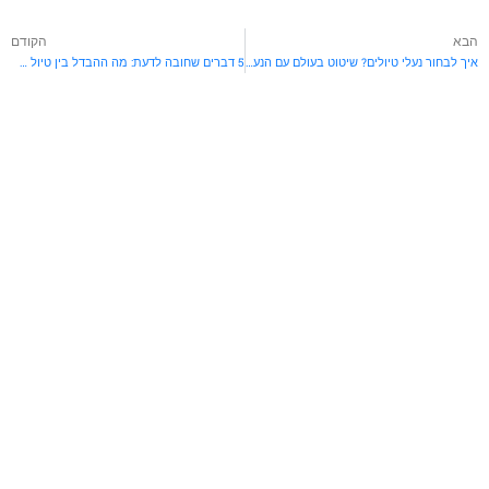
בא
הקודם
איך לבחור נעלי טיולים? שיטוט בעולם עם הנעל הנכונה
5 דברים שחובה לדעת: מה ההבדל בין טיול משפחתי לפיליפינים לבין טיול זוגי?