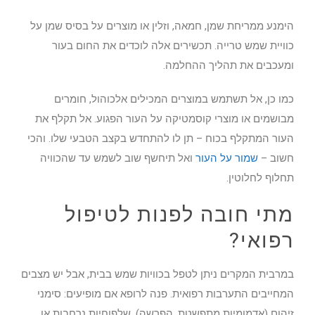
הימנע ממריחת שמן, חמאה, וזלין או מוצרים על בסיס שמן על
כוויית שמש טרייה. תכשירים אלה לוכדים את החום בעור
ומעכבים את תהליך ההחלמה.
כמו כן, אל תשתמש במוצרים המכילים אלכוהול, חומרים
מבושמים או מוצרי קוסמטיקה על העור הפגוע. אל תקלף את
העור המתקלף בכוח – תן לו להתחדש בקצב הטבעי שלו. והכי
חשוב –
שמור על העור
ואל תיחשף שוב לשמש עד שהכוויה
תחלוף לחלוטין.
מתי חובה לפנות לטיפול
רפואי?
במרבית המקרים ניתן לטפל בכוויות שמש בבית, אבל יש מצבים
המחייבים התערבות רפואית. פנה לרופא אם מופיעים: סימני
זיהום (אדמומיות מתפשטת, הפרשה), שלפוחיות נרחבות או