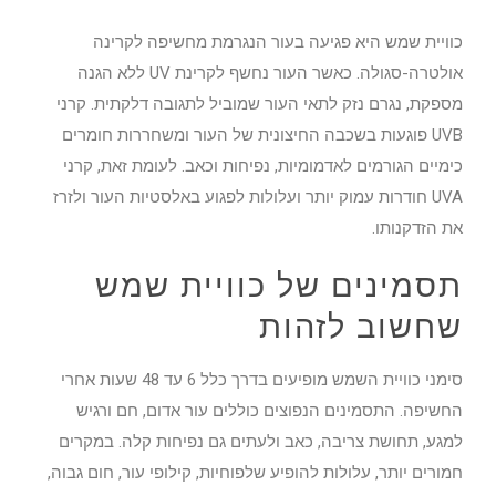
כוויית שמש היא פגיעה בעור הנגרמת מחשיפה לקרינה
אולטרה-סגולה. כאשר העור נחשף לקרינת UV ללא הגנה
מספקת, נגרם נזק לתאי העור שמוביל לתגובה דלקתית. קרני
UVB פוגעות בשכבה החיצונית של העור ומשחררות חומרים
כימיים הגורמים לאדמומיות, נפיחות וכאב. לעומת זאת, קרני
UVA חודרות עמוק יותר ועלולות לפגוע באלסטיות העור ולזרז
את הזדקנותו.
תסמינים של כוויית שמש
שחשוב לזהות
סימני כוויית השמש מופיעים בדרך כלל 6 עד 48 שעות אחרי
החשיפה. התסמינים הנפוצים כוללים עור אדום, חם ורגיש
למגע, תחושת צריבה, כאב ולעתים גם נפיחות קלה. במקרים
חמורים יותר, עלולות להופיע שלפוחיות, קילופי עור, חום גבוה,