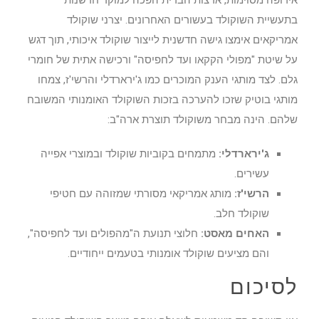
אירופה מסוימות, ארצות הברית הפכה למוקד חדשנות
בתעשיית השוקולד בעשורים האחרונים. יצרני שוקולד
אמריקאים אימצו גישה חדשנית לייצור שוקולד איכותי, תוך דגש
על שיטת "מפולי הקקאו ועד לחפיסה" ורכישה אתית של חומרי
גלם. לצד מותגי הענק המוכרים כמו ג'ירארדלי והרשי'ז, צמחו
מותגי בוטיק שזכו להערכה בזכות השוקולד האומנותי המשובח
שלהם. הינה מבחר משוקולד תוצרת ארה"ב:
ג'ירארדלי:
מתמחים בקוביות שוקולד ובמוצרי אפייה
עשירים.
הרשי'ז:
מותג אמריקאי מסורתי שמזוהה עם חטיפי
שוקולד חלב.
האחים מאסט:
חלוצי תנועת ה"מהפולים ועד לחפיסה",
והם מציעים שוקולד אומנותי בטעמים ייחודיים.
לסיכום