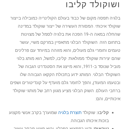
ושוקולד קליבו
בלגיה תפסה מקום של כבוד בעולם הקולינריה כמובילה בייצור
שוקולד איכותי. המסורת העשירה של ייצור שוקולד במדינה
שהחלה במאה ה-19 הפכה את בלגיה לסמל של מצוינות
בתחום הזה. השוקולד הבלגי מתאפיין במרקם משיי, עושר
טעמים וחומרי גלם מעולים, והוא מזוהה במיוחד עם פרלינים
שהם יצירות שוקולד ממולאות. קליבו, למשל, הוא מותג בלגי
מוביל שנוסד ב-1911, והוא מייצג את הסטנדרט הגבוה של
השוקולד הבלגי. המותג ידוע בתכולת הקקאו הגבוהה שלו
ובטעמו המעודן, והפך לחומר גלם מועדף על קונדיטורים ושפים
ברחבי העולם. השוק הבלגי מציע מגוון רחב של מותגי שוקולד
איכותיים, והם:
קליבו:
שוקולד
תוצרת בלגיה
שמוערך בקרב אנשי מקצוע
בזכות איכותו הגבוהה.
נויהאוס:
ידוע כממציא הפרלין, והוא מציע מבחר עשיר