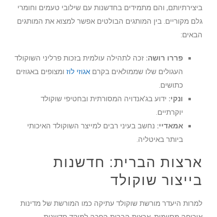
ביצירתיותם, והם מתמידים בחדשנות עם שילובי טעמים וחומרי
גלם מקוריים. בין המותגים הבולטים אפשר למצוא את המותגים
הבאים:
פררו רושה:
זכה לתהילה עולמית בזכות פרליני השוקולד
העגולים שלו שממולאים בקרם
אגוזי לוז
ומצופים באגוזים
כתושים.
ונקי:
ידוע בג'אנדויה המסורתית ובחטיפי שוקולד
יוקרתיים.
אמאדיי:
נחשב בעיני רבים למייצר השוקולד האיכותי
ביותר באיטליה.
ארצות הברית: חדשנות
בייצור שוקולד
למרות היעדר מורשת שוקולד עתיקה כמו המורשת של מדינות