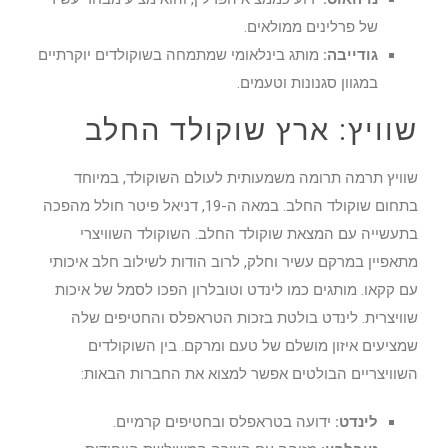
של פרלינים ממולאים.
גודייבה:
מותג בינלאומי שמתמחה בשוקולדים יוקרתיים
במגוון סגנונות וטעמים.
שוויץ: ארץ שוקולד החלב
שוויץ תרמה תרומה משמעותית לעולם השוקולד, במיוחד
בתחום שוקולד החלב. במאה ה-19, דניאל פיטר חולל מהפכה
בתעשייה עם המצאת שוקולד החלב. השוקולד השוויצרי
מתאפיין במרקם עשיר וחלק, לרוב הודות לשילוב חלב איכותי
עם קקאו. מותגים כמו לינדט וטובלרון הפכו לסמל של איכות
שוויצרית. לינדט בולטת בזכות הטראפלס והחטיפים שלה
שמציעים איזון מושלם של טעם ומרקם. בין השוקולדים
השוויצריים הבולטים אפשר למצוא את החברות הבאות:
לינדט:
ידועה בטראפלס ובחטיפים קרמיים.